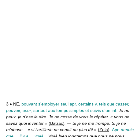
3
♦ NE,
pouvant s'employer seul apr. certains v. tels que
cesser,
pouvoir, oser,
surtout aux temps simples et suivis d'un inf.
Je ne
peux, je n'ose le dire. Je ne cesse de vous le répéter. « vous ne
savez quoi inventer »
(
Balzac
)
.
—
Si je ne me trompe. Si je ne
m'abuse... « si l'artillerie ne venait au plus tôt »
(
Zola
)
.
Apr.
depuis
que..., il y a..., voilà...
Voilà bien longtemps que nous ne nous