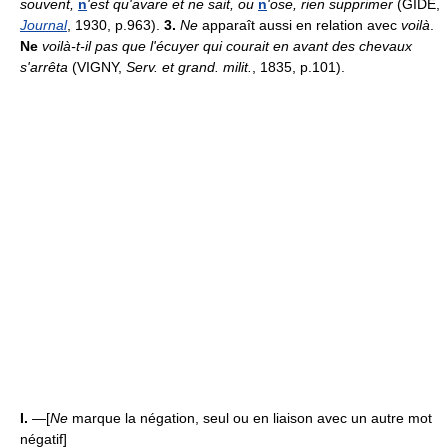
souvent,
n
'est qu'avare et ne sait, ou
n
'ose, rien supprimer
(GIDE,
Journal
, 1930, p.963).
3.
Ne
apparaît aussi en relation avec
voilà
.
Ne
voilà-t-il pas que l'écuyer qui courait en avant des chevaux
s'arrêta
(VIGNY,
Serv. et grand. milit.
, 1835, p.101).
I.
—[
Ne
marque la négation, seul ou en liaison avec un autre mot
négatif]