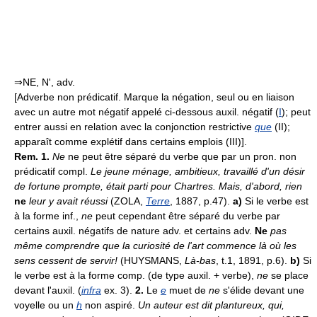
⇒NE, N', adv.
[Adverbe non prédicatif. Marque la négation, seul ou en liaison
avec un autre mot négatif appelé ci-dessous auxil. négatif (
I
); peut
entrer aussi en relation avec la conjonction restrictive
que
(II);
apparaît comme explétif dans certains emplois (III)].
Rem. 1.
Ne
ne peut être séparé du verbe que par un pron. non
prédicatif compl.
Le jeune ménage, ambitieux, travaillé d'un désir
de fortune prompte, était parti pour Chartres. Mais, d'abord, rien
ne
leur y avait réussi
(ZOLA,
Terre
, 1887, p.47).
a)
Si le verbe est
à la forme inf.,
ne
peut cependant être séparé du verbe par
certains auxil. négatifs de nature adv. et certains adv.
Ne
pas
même comprendre que la curiosité de l'art commence là où les
sens cessent de servir!
(HUYSMANS,
Là-bas
, t.1, 1891, p.6).
b)
Si
le verbe est à la forme comp. (de type auxil. + verbe),
ne
se place
devant l'auxil. (
infra
ex. 3).
2.
Le
e
muet de
ne
s'élide devant une
voyelle ou un
h
non aspiré.
Un auteur est dit plantureux, qui,