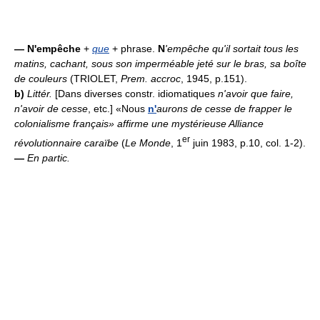
—
N'empêche
+
que
+ phrase.
N
'empêche qu'il sortait tous les
matins, cachant, sous son imperméable jeté sur le bras, sa boîte
de couleurs
(TRIOLET,
Prem. accroc
, 1945, p.151).
b)
Littér.
[Dans diverses constr. idiomatiques
n'avoir que faire,
n'avoir de cesse
, etc.] «Nous
n'
aurons de cesse de frapper le
colonialisme français» affirme une mystérieuse Alliance
er
révolutionnaire caraïbe
(
Le Monde
, 1
juin 1983, p.10, col. 1-2).
—
En partic.