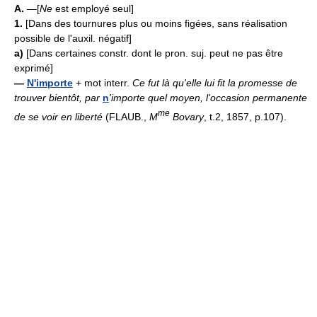
A.
—[
Ne
est employé seul]
1.
[Dans des tournures plus ou moins figées, sans réalisation
possible de l'auxil. négatif]
a)
[Dans certaines constr. dont le pron. suj. peut ne pas être
exprimé]
—
N'importe
+ mot interr.
Ce fut là qu'elle lui fit la promesse de
trouver bientôt, par
n
'importe quel moyen, l'occasion permanente
me
de se voir en liberté
(FLAUB.,
M
Bovary
, t.2, 1857, p.107).