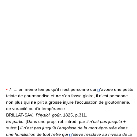
•
7. ... en même temps qu'il n'est personne qui
n
'avoue une petite
teinte de gourmandise et
ne
s'en fasse gloire, il n'est personne
non plus qui
ne
prît à grosse injure l'accusation de gloutonnerie,
de voracité ou d'intempérance.
BRILLAT-SAV.,
Physiol. goût
, 1825, p.311.
En partic.
[Dans une prop. rel. introd. par
il n'est pas jusqu'à
+
subst.]
Il n'est pas jusqu'à l'angoisse de la mort éprouvée dans
une humiliation de tout l'être qui
n
'élève l'esclave au niveau de la