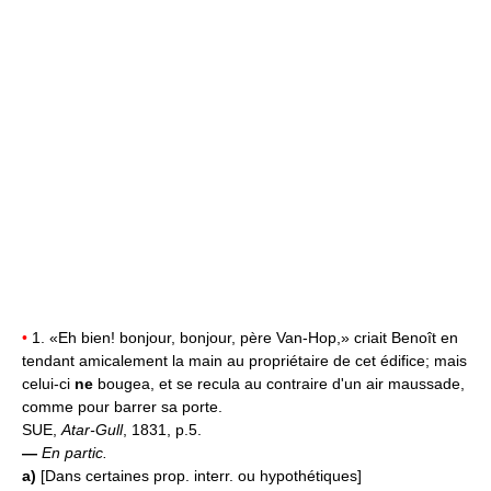
•
1. «Eh bien! bonjour, bonjour, père Van-Hop,» criait Benoît en
tendant amicalement la main au propriétaire de cet édifice; mais
celui-ci
ne
bougea, et se recula au contraire d'un air maussade,
comme pour barrer sa porte.
SUE,
Atar-Gull
, 1831, p.5.
—
En partic.
a)
[Dans certaines prop. interr. ou hypothétiques]