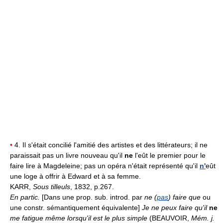
•
4. Il s'était concilié l'amitié des artistes et des littérateurs; il ne
paraissait pas un livre nouveau qu'il
ne
l'eût le premier pour le
faire lire à Magdeleine; pas un opéra n'était représenté qu'il
n'
eût
une loge à offrir à Edward et à sa femme.
KARR,
Sous tilleuls
, 1832, p.267.
En partic.
[Dans une prop. sub. introd. par
ne (
pas
) faire que
ou
une constr. sémantiquement équivalente]
Je ne peux faire qu'il
ne
me fatigue même lorsqu'il est le plus simple
(BEAUVOIR,
Mém. j.