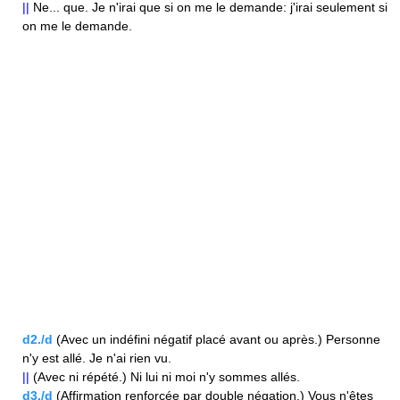
||
Ne... que. Je n'irai que si on me le demande: j'irai seulement si
on me le demande.
d2./d
(Avec un indéfini négatif placé avant ou après.) Personne
n'y est allé. Je n'ai rien vu.
||
(Avec ni répété.) Ni lui ni moi n'y sommes allés.
d3./d
(Affirmation renforcée par double négation.) Vous n'êtes