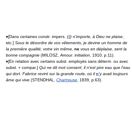
♦[Dans certaines constr. impers.
(
il
) n'importe, à Dieu ne plaise
,
etc.]
Sous le désordre de vos vêtements, je devine un homme de
la première qualité; votre vin même,
ne
vous en déplaise, sent la
bonne compagnie
(MILOSZ,
Amour. initiation
, 1910, p.11).
♦[En relation avec certains subst. employés sans déterm. ou avec
subst. + compar.]
Qui ne dit mot consent
;
il n'est pire eau que l'eau
qui dort
.
Fabrice revint sur la grande route, où il
n
'y avait toujours
âme qui vive
(STENDHAL,
Chartreuse
, 1839, p.63).