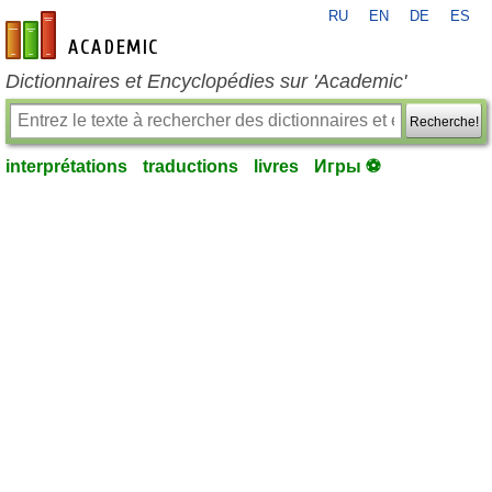
RU
EN
DE
ES
fr-academic.com
Dictionnaires et Encyclopédies sur 'Academic'
Recherche!
interprétations
traductions
livres
Игры ⚽