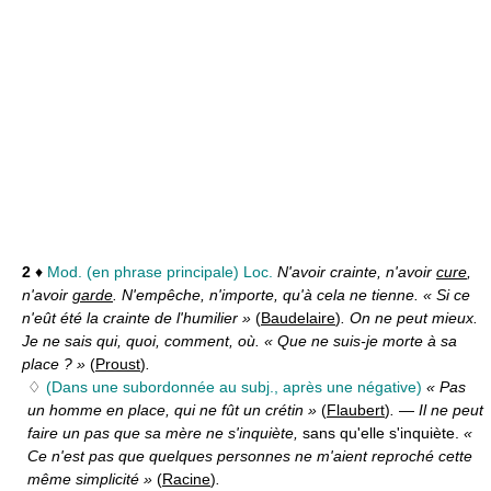
2
♦
Mod.
(en phrase principale)
Loc.
N'avoir crainte, n'avoir
cure
,
n'avoir
garde
. N'empêche, n'importe, qu'à cela ne tienne. « Si ce
n'eût été la crainte de l'humilier »
(
Baudelaire
)
. On ne peut mieux.
Je ne sais qui, quoi, comment, où. « Que ne suis-je morte à sa
place ? »
(
Proust
)
.
♢
(Dans une subordonnée au subj., après une négative)
« Pas
un homme en place, qui ne fût un crétin »
(
Flaubert
)
.
—
Il ne peut
faire un pas que sa mère ne s'inquiète,
sans qu'elle s'inquiète.
«
Ce n'est pas que quelques personnes ne m'aient reproché cette
même simplicité »
(
Racine
)
.