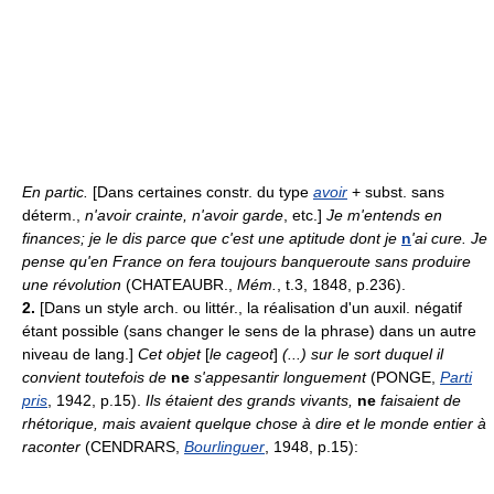
En partic.
[Dans certaines constr. du type
avoir
+ subst. sans
déterm.,
n'avoir crainte, n'avoir garde
, etc.]
Je m'entends en
finances; je le dis parce que c'est une aptitude dont je
n
'ai cure. Je
pense qu'en France on fera toujours banqueroute sans produire
une révolution
(CHATEAUBR.,
Mém.
, t.3, 1848, p.236).
2.
[Dans un style arch. ou littér., la réalisation d'un auxil. négatif
étant possible (sans changer le sens de la phrase) dans un autre
niveau de lang.]
Cet objet
[
le cageot
]
(...) sur le sort duquel il
convient toutefois de
ne
s'appesantir longuement
(PONGE,
Parti
pris
, 1942, p.15).
Ils étaient des grands vivants,
ne
faisaient de
rhétorique, mais avaient quelque chose à dire et le monde entier à
raconter
(CENDRARS,
Bourlinguer
, 1948, p.15):