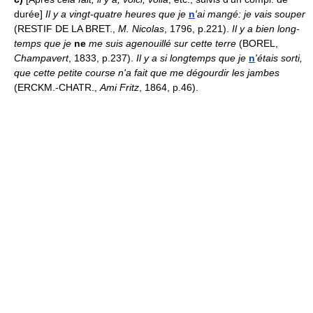
durée]
Il y a vingt-quatre heures que je
n
'ai mangé: je vais souper
(RESTIF DE LA BRET.,
M. Nicolas
, 1796, p.221).
Il y a bien long-
temps que je
ne
me suis agenouillé sur cette terre
(BOREL,
Champavert
, 1833, p.237).
Il y a si longtemps que je
n
'étais sorti,
que cette petite course n'a fait que me dégourdir les jambes
(ERCKM.-CHATR.,
Ami Fritz
, 1864, p.46).