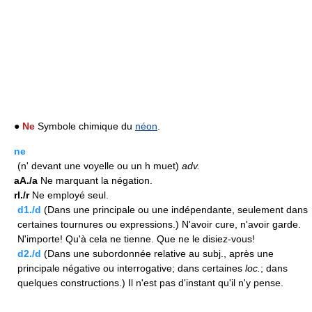
●
Ne
Symbole chimique du
néon
.
ne
(n' devant une voyelle ou un h muet)
adv.
aA./a
Ne marquant la négation.
rI./r
Ne employé seul.
d1./d
(Dans une principale ou une indépendante, seulement dans
certaines tournures ou expressions.) N'avoir cure, n'avoir garde.
N'importe! Qu'à cela ne tienne. Que ne le disiez-vous!
d2./d
(Dans une subordonnée relative au subj., après une
principale négative ou interrogative; dans certaines
loc.
; dans
quelques constructions.) Il n'est pas d'instant qu'il n'y pense.