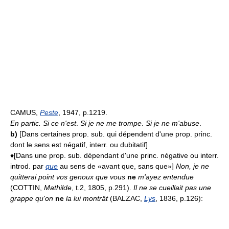
CAMUS,
Peste
, 1947, p.1219.
En partic.
Si ce n'est
.
Si je ne me trompe
.
Si je ne m'abuse
.
b)
[Dans certaines prop. sub. qui dépendent d'une prop. princ.
dont le sens est négatif, interr. ou dubitatif]
♦[Dans une prop. sub. dépendant d'une princ. négative ou interr.
introd. par
que
au sens de «avant que, sans que»]
Non, je ne
quitterai point vos genoux que vous
ne
m'ayez entendue
(COTTIN,
Mathilde
, t.2, 1805, p.291).
Il ne se cueillait pas une
grappe qu'on
ne
la lui montrât
(BALZAC,
Lys
, 1836, p.126):