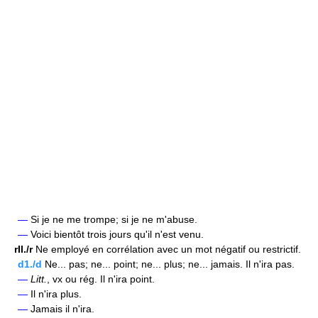
—
Si je ne me trompe; si je ne m'abuse.
—
Voici bientôt trois jours qu'il n'est venu.
rII./r
Ne employé en corrélation avec un mot négatif ou restrictif.
d1./d
Ne... pas; ne... point; ne... plus; ne... jamais. Il n'ira pas.
—
Litt.
, vx ou rég. Il n'ira point.
—
Il n'ira plus.
—
Jamais il n'ira.