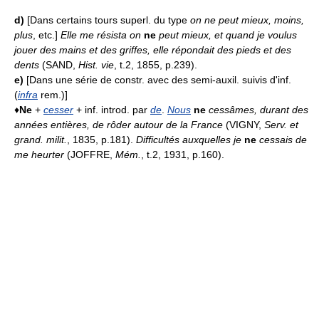
d)
[Dans certains tours superl. du type
on ne peut mieux, moins,
plus
, etc.]
Elle me résista on
ne
peut mieux, et quand je voulus
jouer des mains et des griffes, elle répondait des pieds et des
dents
(SAND,
Hist. vie
, t.2, 1855, p.239).
e)
[Dans une série de constr. avec des semi-auxil. suivis d'inf.
(
infra
rem.)]
♦
Ne
+
cesser
+ inf. introd. par
de
.
Nous
ne
cessâmes, durant des
années entières, de rôder autour de la France
(VIGNY,
Serv. et
grand. milit.
, 1835, p.181).
Difficultés auxquelles je
ne
cessais de
me heurter
(JOFFRE,
Mém.
, t.2, 1931, p.160).