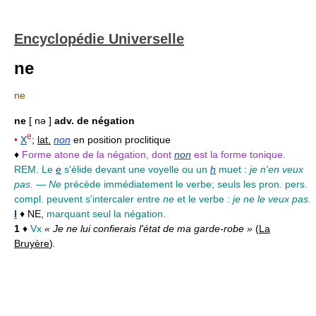
Encyclopédie Universelle
ne
ne
ne
[ nə ]
adv. de négation
e
•
X
;
lat.
non
en position proclitique
♦
Forme atone de la négation, dont
non
est la forme tonique.
REM. Le
e
s'élide devant une voyelle ou un
h
muet :
je n'en veux
pas.
—
Ne
précède immédiatement le verbe; seuls les pron. pers.
compl. peuvent s'intercaler entre
ne
et le verbe :
je ne le veux pas.
I
♦ NE,
marquant seul la négation.
1
♦
Vx
« Je ne lui confierais l'état de ma garde-robe »
(
La
Bruyère
)
.