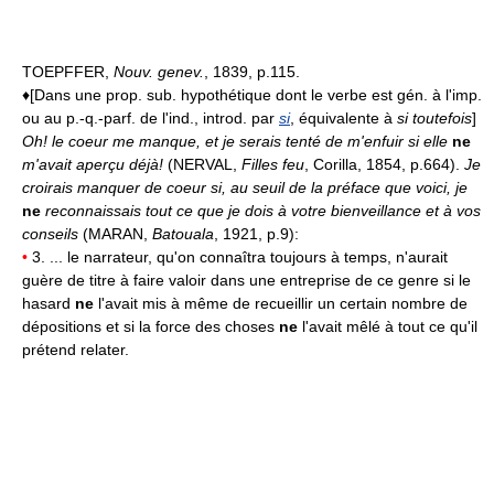
TOEPFFER,
Nouv. genev.
, 1839, p.115.
♦[Dans une prop. sub. hypothétique dont le verbe est gén. à l'imp.
ou au p.-q.-parf. de l'ind., introd. par
si
, équivalente à
si toutefois
]
Oh! le coeur me manque, et je serais tenté de m'enfuir si elle
ne
m'avait aperçu déjà!
(NERVAL,
Filles feu
, Corilla, 1854, p.664).
Je
croirais manquer de coeur si, au seuil de la préface que voici, je
ne
reconnaissais tout ce que je dois à votre bienveillance et à vos
conseils
(MARAN,
Batouala
, 1921, p.9):
•
3. ... le narrateur, qu'on connaîtra toujours à temps, n'aurait
guère de titre à faire valoir dans une entreprise de ce genre si le
hasard
ne
l'avait mis à même de recueillir un certain nombre de
dépositions et si la force des choses
ne
l'avait mêlé à tout ce qu'il
prétend relater.