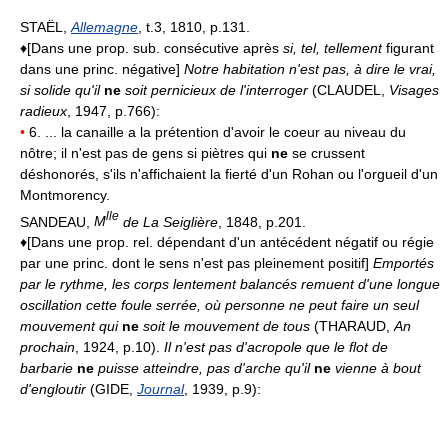
STAËL,
Allemagne
, t.3, 1810, p.131.
♦[Dans une prop. sub. consécutive après
si, tel, tellement
figurant
dans une princ. négative]
Notre habitation n'est pas, à dire le vrai,
si solide qu'il
ne
soit pernicieux de l'interroger
(CLAUDEL,
Visages
radieux
, 1947, p.766):
•
6. ... la canaille a la prétention d'avoir le coeur au niveau du
nôtre; il n'est pas de gens si piètres qui
ne
se crussent
déshonorés, s'ils n'affichaient la fierté d'un Rohan ou l'orgueil d'un
Montmorency.
lle
SANDEAU,
M
de La Seiglière
, 1848, p.201.
♦[Dans une prop. rel. dépendant d'un antécédent négatif ou régie
par une princ. dont le sens n'est pas pleinement positif]
Emportés
par le rythme, les corps lentement balancés remuent d'une longue
oscillation cette foule serrée, où personne ne peut faire un seul
mouvement qui
ne
soit le mouvement de tous
(THARAUD,
An
prochain
, 1924, p.10).
Il n'est pas d'acropole que le flot de
barbarie
ne
puisse atteindre, pas d'arche qu'il
ne
vienne à bout
d'engloutir
(GIDE,
Journal
, 1939, p.9):