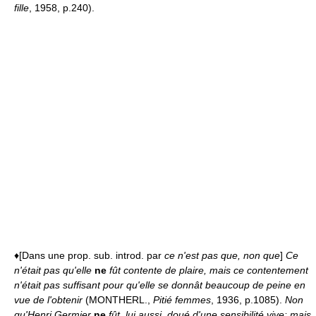
fille
, 1958, p.240).
♦[Dans une prop. sub. introd. par
ce n'est pas que, non que
]
Ce
n'était pas qu'elle
ne
fût contente de plaire, mais ce contentement
n'était pas suffisant pour qu'elle se donnât beaucoup de peine en
vue de l'obtenir
(MONTHERL.,
Pitié femmes
, 1936, p.1085).
Non
qu'Henri Germier
ne
fût, lui aussi, doué d'une sensibilité vive: mais