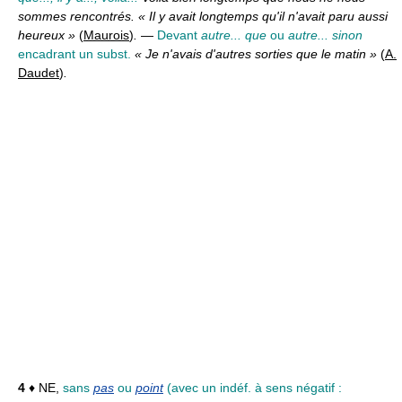
sommes rencontrés. « Il y avait longtemps qu'il n'avait paru aussi
heureux »
(
Maurois
)
.
—
Devant
autre... que
ou
autre... sinon
encadrant un subst.
« Je n'avais d'autres sorties que le matin »
(
A.
Daudet
)
.
4
♦ NE,
sans
pas
ou
point
(avec un indéf. à sens négatif :