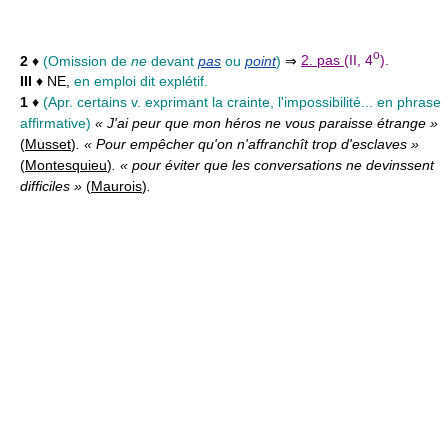
o
2
♦
(Omission de
ne
devant
pas
ou
point
)
⇒
2. pas
(II, 4
).
III
♦ NE,
en emploi dit explétif.
1
♦
(Apr. certains v. exprimant la crainte, l'impossibilité... en phrase
affirmative)
« J'ai peur que mon héros ne vous paraisse étrange »
(
Musset
)
. « Pour empêcher qu'on n'affranchît trop d'esclaves »
(
Montesquieu
)
. « pour éviter que les conversations ne devinssent
difficiles »
(
Maurois
)
.