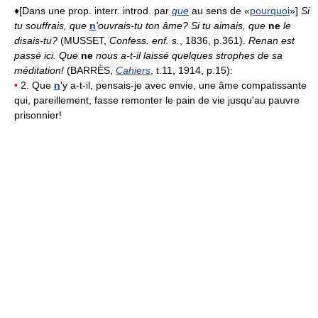
♦[Dans une prop. interr. introd. par
que
au sens de «
pourquoi
»]
Si
tu souffrais, que
n
'ouvrais-tu ton âme? Si tu aimais, que
ne
le
disais-tu?
(MUSSET,
Confess. enf. s.
, 1836, p.361).
Renan est
passé ici. Que
ne
nous a-t-il laissé quelques strophes de sa
méditation!
(BARRÈS,
Cahiers
, t.11, 1914, p.15):
•
2. Que
n
'y a-t-il, pensais-je avec envie, une âme compatissante
qui, pareillement, fasse remonter le pain de vie jusqu'au pauvre
prisonnier!