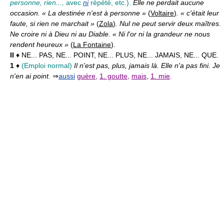
personne, rien...,
avec
ni
répété, etc.).
Elle ne perdait aucune
occasion. « La destinée n'est à personne »
(
Voltaire
)
. « c'était leur
faute, si rien ne marchait »
(
Zola
)
. Nul ne peut servir deux maîtres.
Ne croire ni à Dieu ni au Diable. « Ni l'or ni la grandeur ne nous
rendent heureux »
(
La Fontaine
)
.
II
♦ NE... PAS, NE... POINT, NE... PLUS, NE... JAMAIS, NE... QUE.
1
♦
(Emploi normal)
Il n'est pas, plus, jamais là. Elle n'a pas fini. Je
n'en ai point.
⇒
aussi
guère
,
1. goutte
,
mais
,
1. mie
.