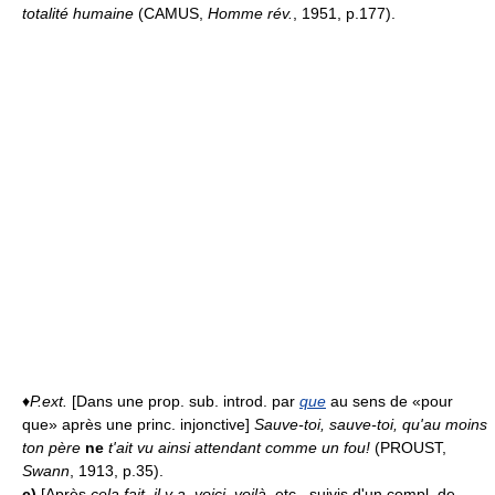
totalité humaine
(CAMUS,
Homme rév.
, 1951, p.177).
♦
P.ext.
[Dans une prop. sub. introd. par
que
au sens de «pour
que» après une princ. injonctive]
Sauve-toi, sauve-toi, qu'au moins
ton père
ne
t'ait vu ainsi attendant comme un fou!
(PROUST,
Swann
, 1913, p.35).
c)
[Après
cela fait, il y a, voici, voilà
, etc., suivis d'un compl. de